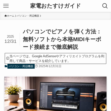
家電おたすけガイド
ホーム
パソコン・周辺機器
パソコンでピアノを弾く方法：
2025
無料ソフトから本格MIDIキーボ
12/31
ード接続まで徹底解説
当ページでは、Google AdSenseやアフィリエイトプログラムを利
用して商品・サービスを紹介しています。
2025年12月31日
パソコン・周辺機器